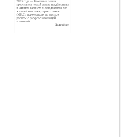
2023 года — Компания Leaves
представила новый сервис предбиллинга
в Личном кабинете Мосводоканала для
жителей многоквартирных домов
(МКД), переходящих на прямые
расчеты с ресурсоснабжающей
компанией
Подробнее