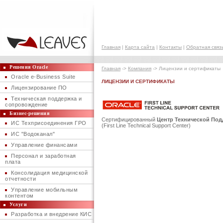
Главная
|
Карта сайта
|
Контакты
|
Обратная связ
Решения Oracle
Главная
->
Компания
-> Лицензии и сертификаты
Oracle e-Business Suite
ЛИЦЕНЗИИ И СЕРТИФИКАТЫ
Лицензирование ПО
Техническая поддержка и
сопровождение
Бизнес-решения
Сертифицированный
Центр Технической Под
ИС Техприсоединения ГРО
(First Line Technical Support Center)
ИС "Водоканал"
Управление финансами
Персонал и заработная
плата
Консолидация медицинской
отчетности
Управление мобильным
контентом
Услуги
Разработка и внедрение КИС