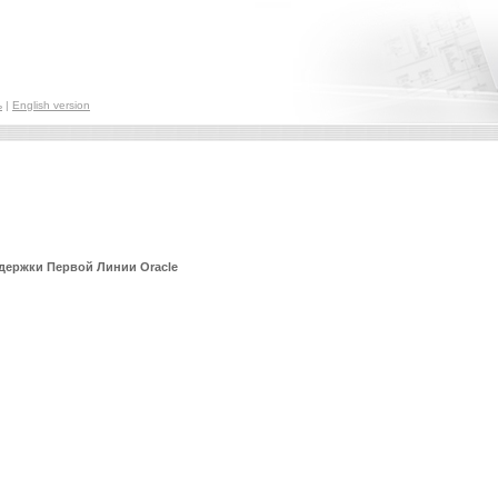
ь
|
English version
держки Первой Линии Oracle