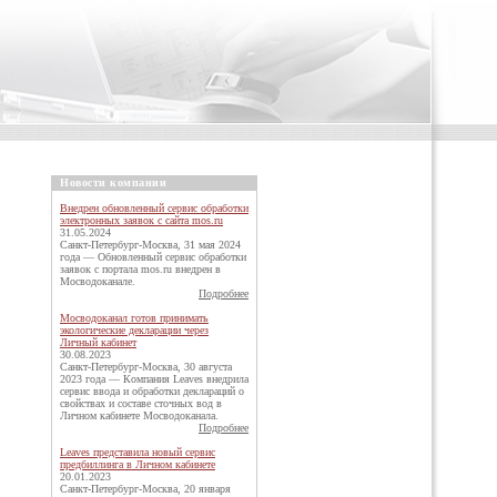
Новости компании
Внедрен обновленный сервис обработки
электронных заявок с сайта mos.ru
31.05.2024
Санкт-Петербург-Москва, 31 мая 2024
года — Обновленный сервис обработки
заявок с портала mos.ru внедрен в
Мосводоканале.
Подробнее
Мосводоканал готов принимать
экологические декларации через
Личный кабинет
30.08.2023
Санкт-Петербург-Москва, 30 августа
2023 года — Компания Leaves внедрила
сервис ввода и обработки деклараций о
свойствах и составе сточных вод в
Личном кабинете Мосводоканала.
Подробнее
Leaves представила новый сервис
предбиллинга в Личном кабинете
20.01.2023
Санкт-Петербург-Москва, 20 января