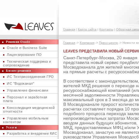
Главная
|
Карта сайта
|
Контакты
|
Обратная связ
Решения Oracle
Главная
->
Компания
->
Пресс-центр
-> Новости к
Oracle e-Business Suite
LEAVES ПРЕДСТАВИЛА НОВЫЙ СЕРВИ
Лицензирование ПО
Санкт-Петербург-Москва, 20 января
Техническая поддержка и
представила новый сервис предбилл
сопровождение
Мосводоканала для жителей многок
Бизнес-решения
на прямые расчеты с ресурсоснабж
ИС Техприсоединения ГРО
В соответствии с законодательство
ИС "Водоканал"
жителей МКД решения о переходе н
ресурсоснабжающей компанией (или
Управление финансами
месячной задолженности Управляю
Персонал и заработная
максимальный срок в 3 месяца до м
плата
В Мосводоканале прирост количест
Консолидация медицинской
расчетах составляет порядка 10 пр
отчетности
подобного процесса перехода заклю
непроизводительных затратах Мосво
Управление мобильным
контентом
вводом данных будущих абонентов, 
МКД, предоставляемых МФЦ и/или 
Услуги
Мосводоканал, зачастую не являет
Разработка и внедрение КИС
руководством Управления Моводосб