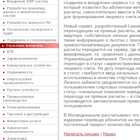
Внедрение ERP-систем
создании и внедрении сервиса т.н. 
который позволил бы абонентам-ж
Разработка хранилищ
расчеты, самостоятельно ввести в 
данных и аналитических
систем
для формирования лицевого счета 
Разработка заказного ПО
Новый сервис, разработанный Leave
Техническая экспертиза и
переходящим на прямые расчеты, в
аудит
квартире, собственные личные данн
также информацию о льготах с при
Поддержка и сопровождение
правоустанавливащих документов. П
Отраслевая экспертиза
расчеты передается на сервер, где
ВПК
верификация, т.е. сравнение с дан
Здравоохранение
Управляющей компанией. После вер
переходит в статус «зарегистрирова
Коммунальное хозяйство
лицевого счета. На дату перехода н
Недвижимость
в статус «требуется ввод начальных
использованы в качестве стартовых 
Нефтегазовая
Личного кабинета уведомляется по 
промышленность
пользователем стартовых показаний
Органы госвласти
статус «начальные показания перед
перехода на прямые расчеты – в ста
Промышленное
производство
производится автоматическая привяз
пользователя.
Телекоммуникации
Торговля и дистрибуция
В Мосводоканале рассчитывают, что
издержки перевода абонентов на пр
Финансовые услуги
постоянный прирост количества або
Химическая
промышленность
Написать письмо
|
Назад
Энергетика